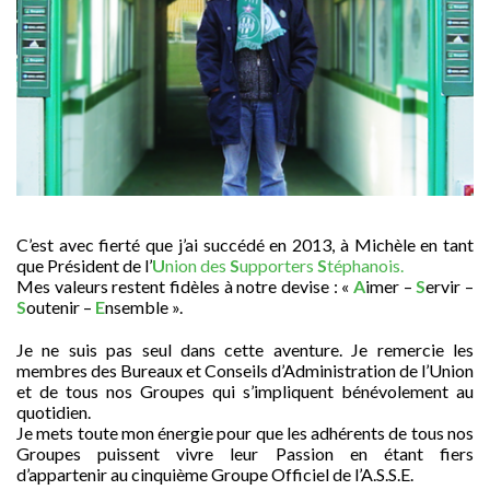
C’est avec fierté que j’ai succédé en 2013, à Michèle en tant
que Président de l’
U
nion des
S
upporters
S
téphanois.
Mes valeurs restent fidèles à notre devise : «
A
imer –
S
ervir –
S
outenir –
E
nsemble ».
Je ne suis pas seul dans cette aventure. Je remercie les
membres des Bureaux et Conseils d’Administration de l’Union
et de tous nos Groupes qui s’impliquent bénévolement au
quotidien.
Je mets toute mon énergie pour que les adhérents de tous nos
Groupes puissent vivre leur Passion en étant fiers
d’appartenir au cinquième Groupe Officiel de l’A.S.S.E.