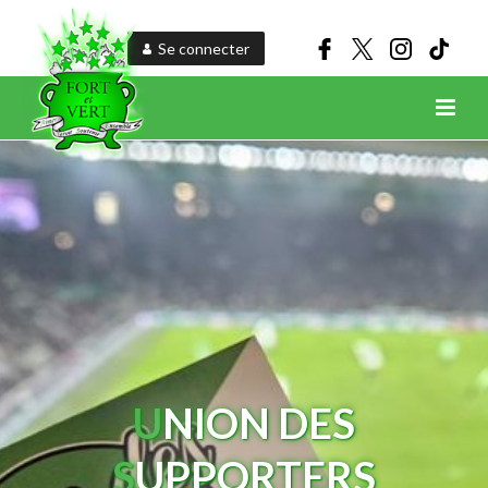
Se connecter
U
NION DES
S
UPPORTERS