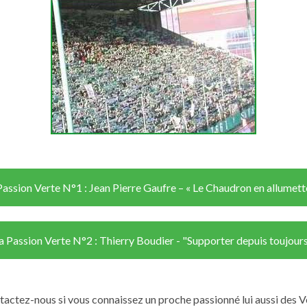
Passion Verte N°1 : Jean Pierre Gaufre – « Le Chaudron en allumett
a Passion Verte N°2 : Thierry Boudier - "Supporter depuis toujour
actez-nous si vous connaissez un proche passionné lui aussi des V