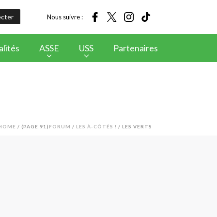
cter
Nous suivre :
lités
ASSE
USS
Partenaires
HOME
/
(PAGE 91)
FORUM
/
LES À-CÔTÉS !
/ LES VERTS