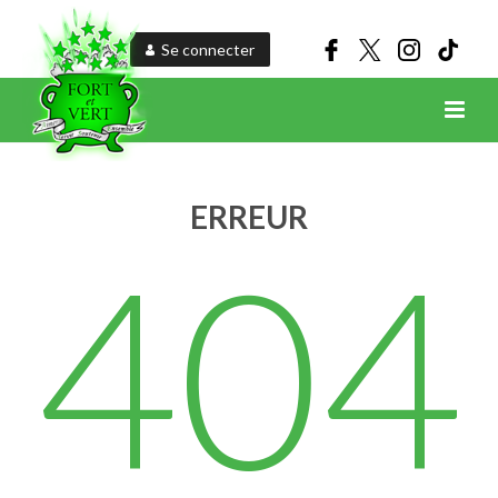
Se connecter
ERREUR
404