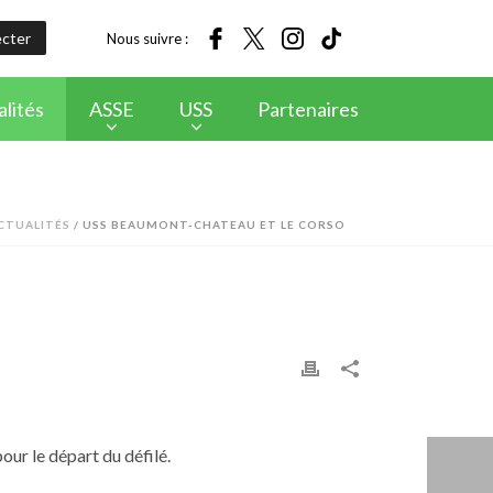
cter
Nous suivre :
lités
ASSE
USS
Partenaires
CTUALITÉS
/ USS BEAUMONT-CHATEAU ET LE CORSO
ur le départ du défilé.