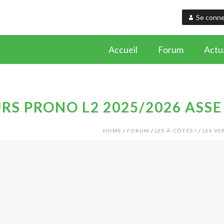
Se conne
Accueil
Forum
Actua
S PRONO L2 2025/2026 ASSE
HOME
/
FORUM
/
LES À-CÔTÉS !
/
LES VE