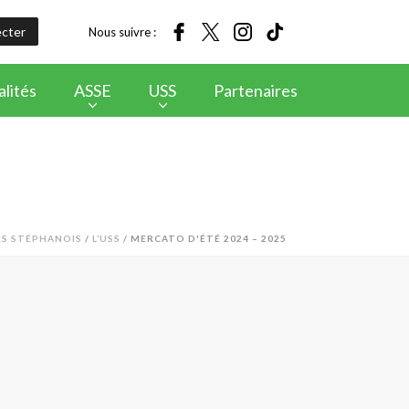
cter
Nous suivre :
lités
ASSE
USS
Partenaires
RS STÉPHANOIS
/
L’USS
/ MERCATO D'ÉTÉ 2024 – 2025