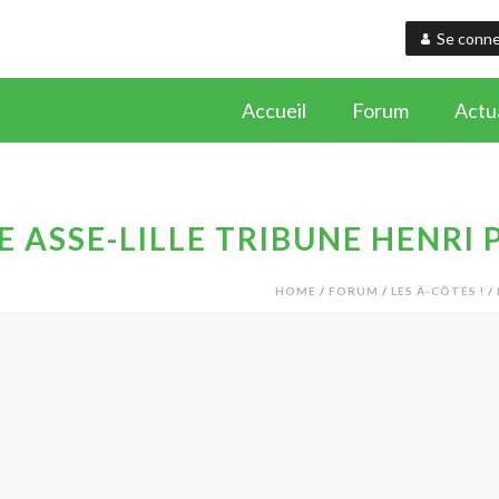
Se conne
Accueil
Forum
Actua
E ASSE-LILLE TRIBUNE HENRI 
HOME
/
FORUM
/
LES À-CÔTÉS !
/